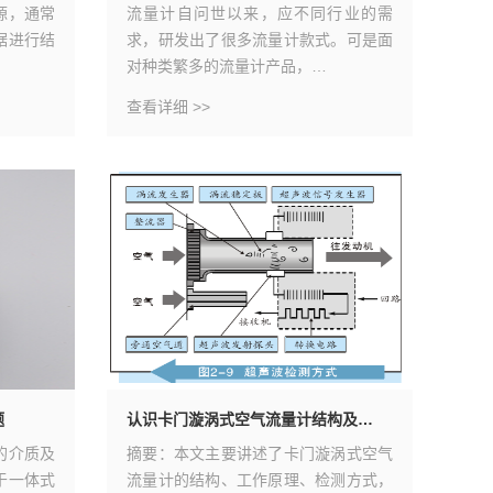
源，通常
流量计自问世以来，应不同行业的需
大泉自
据进行结
求，研发出了很多流量计款式。可是面
水厂中
对种类繁多的流量计产品，…
段之一
查看详细 >>
查看详细
题
认识卡门漩涡式空气流量计结构及…
的介质及
摘要：本文主要讲述了卡门漩涡式空气
于一体式
流量计的结构、工作原理、检测方式，