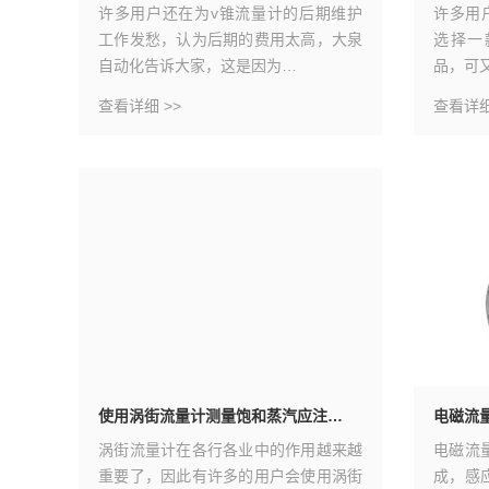
气的使用
许多用户还在为v锥流量计的后期维护
许多用
计，目前
工作发愁，认为后期的费用太高，大泉
选择一
自动化告诉大家，这是因为…
品，可
查看详细 >>
查看详细
使用涡街流量计测量饱和蒸汽应注…
电磁流
，是利用
涡街流量计在各行各业中的作用越来越
电磁流
涡街流量
重要了，因此有许多的用户会使用涡街
成，感