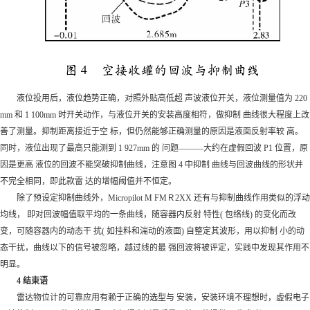
液位投用后，液位趋势正确，对照外贴高低超 声波液位开关，液位测量值为 220
mm 和 1 100mm 时开关动作，与液位开关的安装高度相符，做抑制 曲线很大程度上改
善了测量。抑制距离接近于空 标，但仍然能够正确测量的原因是液面反射率较 高。
同时，液位出现了最高只能测到 1 927mm 的 问题———大约在虚假回波 P1 位置，原
因是更高 液位的回波不能突破抑制曲线，注意图 4 中抑制 曲线与回波曲线的形状并
不完全相同，即此款雷 达的增幅阈值并不恒定。
除了预设定抑制曲线外，Micropilot M FMＲ2XX 还有与抑制曲线作用类似的浮动
均线， 即对回波幅值取平均的一条曲线，随容器内反射 特性( 包络线) 的变化而改
变，可随容器内的动态干 扰( 如挂料和湍动的液面) 自整定其波形，用以抑制 小的动
态干扰，曲线以下的信号被忽略，越过线的最 强回波将被评定，实践中发现其作用不
明显。
4 结束语
雷达物位计的可靠应用有赖于正确的选型与 安装，安装环境不理想时，虚假电子