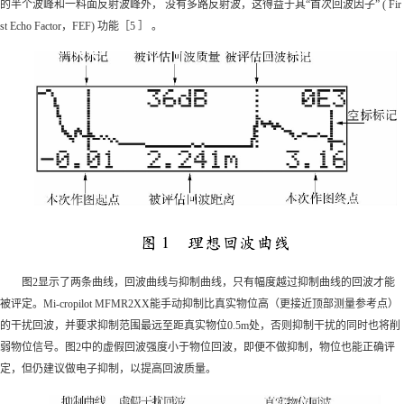
的半个波峰和一料面反射波峰外， 没有多路反射波，这得益于其“首次回波因子” ( Fir
st Echo Factor，FEF) 功能［5 ］ 。
图2显示了两条曲线，回波曲线与抑制曲线，只有幅度越过抑制曲线的回波才能
被评定。Mi-cropilot MFMR2XX能手动抑制比真实物位高（更接近顶部测量参考点）
的干扰回波，并要求抑制范围最远至距真实物位0.5m处，否则抑制干扰的同时也将削
弱物位信号。图2中的虚假回波强度小于物位回波，即便不做抑制，物位也能正确评
定，但仍建议做电子抑制，以提高回波质量。