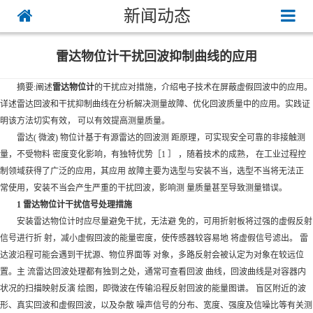
新闻动态
雷达物位计干扰回波抑制曲线的应用
摘要:阐述
雷达物位计
的干扰应对措施，介绍电子技术在屏蔽虚假回波中的应用。
详述雷达回波和干扰抑制曲线在分析解决测量故障、优化回波质量中的应用。实践证
明该方法切实有效， 可以有效提高测量质量。
雷达( 微波) 物位计基于有源雷达的回波测 距原理，可实现安全可靠的非接触测
量，不受物料 密度变化影响，有独特优势［1 ］ ，随着技术的成熟， 在工业过程控
制领域获得了广泛的应用，其应用 故障主要为选型与安装不当，选型不当将无法正
常使用，安装不当会产生严重的干扰回波，影响测 量质量甚至导致测量错误。
1
雷达物位计
干扰信号处理措施
安装雷达物位计时应尽量避免干扰，无法避 免的，可用折射板将过强的虚假反射
信号进行折 射，减小虚假回波的能量密度，使传感器较容易地 将虚假信号滤出。 雷
达波沿程可能会遇到干扰源、物位界面等 对象，多路反射会被认定为对象在较远位
置。主 流雷达回波处理都有独到之处，通常可查看回波 曲线，回波曲线是对容器内
状况的扫描映射反演 绘图，即微波在传输沿程反射回波的能量图谱。 盲区附近的波
形、真实回波和虚假回波，以及杂散 噪声信号的分布、宽度、强度及信噪比等有关测