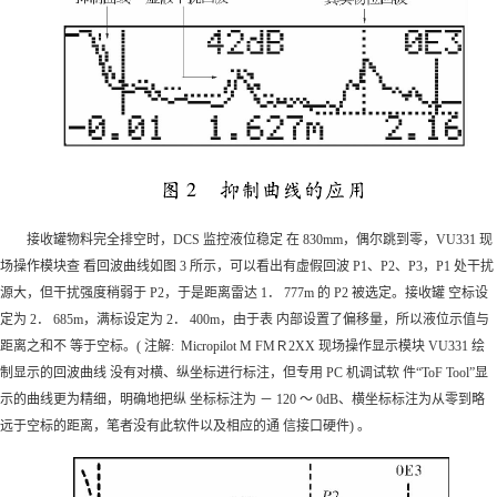
接收罐物料完全排空时，DCS 监控液位稳定 在 830mm，偶尔跳到零，VU331 现
场操作模块查 看回波曲线如图 3 所示，可以看出有虚假回波 P1、P2、P3，P1 处干扰
源大，但干扰强度稍弱于 P2，于是距离雷达 1． 777m 的 P2 被选定。接收罐 空标设
定为 2． 685m，满标设定为 2． 400m，由于表 内部设置了偏移量，所以液位示值与
距离之和不 等于空标。( 注解: Micropilot M FMＲ2XX 现场操作显示模块 VU331 绘
制显示的回波曲线 没有对横、纵坐标进行标注，但专用 PC 机调试软 件“ToF Tool”显
示的曲线更为精细，明确地把纵 坐标标注为 － 120 ～ 0dB、横坐标标注为从零到略
远于空标的距离，笔者没有此软件以及相应的通 信接口硬件) 。