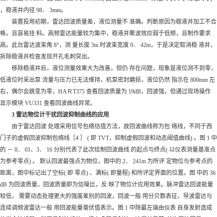
，稳液井内径 98． 3mm。
装置投用初期，雷达回波质量差，液位测量不 准确。判断原因为稳液井加工不合
格，且容易挂 料。高频雷达能量较为集中，稳液井聚波效应弱于低频，且制作要求
高。此台雷达波束角 8°，测 量长度 3m 时波束宽度 0． 42m，于是决定取消稳 液井，
拆除稳液井检查发现开孔毛刺突出。
移除稳液井后，液位测量效果大为改善，但仍 存在问题，现象是液位测不到零，
低液位时采出泵 流量与压力已无法维持，机泵密封磨损，液位仍然 指示在 800mm 左
右，偶尔会跳变为零，HAＲT375 查看回波质量为 19dB，回波强，但通过现场操作
显示模块 VU331 查看回波曲线异常。
3 雷达物位计干扰回波抑制曲线的应用
由于雷达回波 处理采用信号包络估值方法，故回波曲线称为包 络线，不同于西
门子的虚假回波抑制包络线［4 ］ ( 即 TVT，抑制虚假回波和动态阈值曲线) 。图 1 中
的 － 0． 01、3． 16 分别代表了此次绘制回波曲线 的起点与终点( 以仪表测量基准点
为参考零点) 。 默认回波最强点为物位，图中的 2． 241m 为所评 定物位与参考点的
距离，图中标记出了空标( 即 零点) 、满标( 即量程) 和所评定界面的位置。图 中的 36
dB 为回波质量，回波质量即为信噪比，反 映了物位计应用效果。脉冲雷达回波能量
较低， 需要动态处理更大的强度差别的回波，回波一般 用分贝数表征，导波雷达与
连续调频波雷达一般 用回波能量毫伏值表示。图 1 中除最左端由仪表 自身发射造成