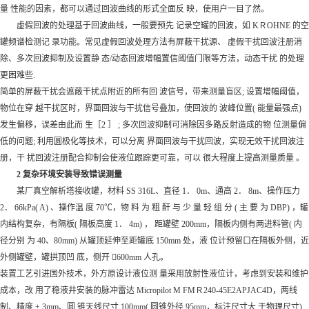
量 性能的因素，都可以通过回波曲线的形式全面反 映，使用户一目了然。
虚假回波的处理基于回波曲线，一般要预先 记录空罐的回波，如 KＲOHNE 的空
罐频谱检测记 录功能。常见虚假回波处理方法有屏蔽干扰源、 虚假干扰回波注册消
除、多次回波抑制及设置静 态/动态回波增幅置信阈值门限等方法，动态干扰 的处理
更困难些.
简单的屏蔽干扰会遮蔽干扰点附近的所有回 波信号，带来测量盲区; 设置增幅阈值，
物位在穿 越干扰区时，界面回波与干扰信号叠加，使回波的 波峰位置( 能量最强点)
发生偏移，误差由此而 生［2 ］ ; 多次回波抑制可消除因多路反射造成的物 位测量偏
低的问题; 利用圆极化等技术，可以分离 界面回波与干扰回波，实现无效干扰回波注
册，干 扰回波注册配合抑制会使液位跟踪更可靠，可以 很大程度上提高测量质量 。
2 复杂环境安装导致错误测量
某厂真空解析塔接收罐，材料 SS 316L、直径 1． 0m、通高 2． 8m、操作压力
2． 66kPa( A) 、操作温 度 70℃，物 料 为 粗 酐 与 少 量 轻 组 分 ( 主 要 为 DBP) ，罐
内结构复杂，有隔板( 隔板高度 1． 4m) ， 距罐壁 200mm，隔板内侧有两进料管( 内
径分别 为 40、80mm) 从罐顶延伸至距罐底 150mm 处，液 位计预留口在隔板外侧，近
外侧罐壁，罐拱顶凹 底，侧开 600mm 人孔。
装置工艺引进国外技术，外方原设计液位测 量采用放射性液位计，考虑到安装和维护
成本，改 用了稳液井安装的脉冲雷达 Micropilot M FMＲ240-45E2APJAC4D，两线
制、精度 ± 3mm、圆 锥天线尺寸 100mm( 圆锥外径 95mm，标注尺寸大 于物理尺寸)