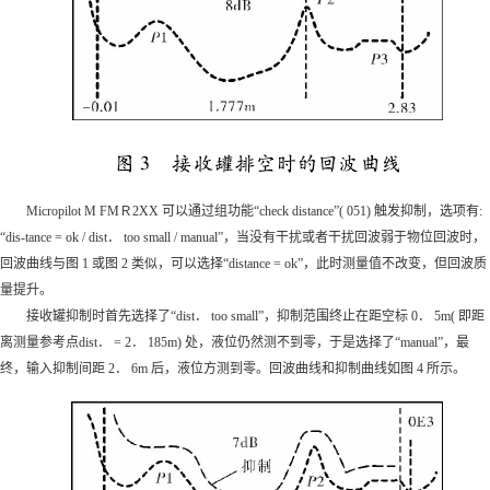
Micropilot M FMＲ2XX 可以通过组功能“check distance”( 051) 触发抑制，选项有:
“dis-tance = ok / dist． too small / manual”，当没有干扰或者干扰回波弱于物位回波时，
回波曲线与图 1 或图 2 类似，可以选择“distance = ok”，此时测量值不改变，但回波质
量提升。
接收罐抑制时首先选择了“dist． too small”，抑制范围终止在距空标 0． 5m( 即距
离测量参考点dist． = 2． 185m) 处，液位仍然测不到零，于是选择了“manual”，最
终，输入抑制间距 2． 6m 后，液位方测到零。回波曲线和抑制曲线如图 4 所示。