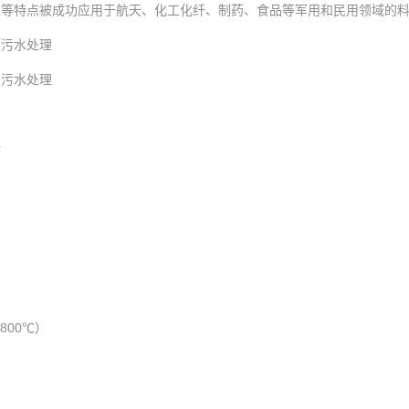
靠等特点被成功应用于航天、化工化纤、制药、食品等军用和民用领域的
及污水处理
及污水处理
食
出
800℃）