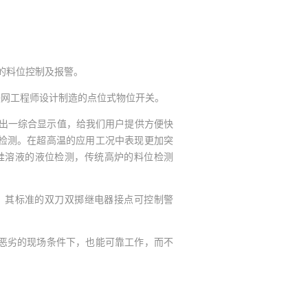
的料位控制及报警。
联网工程师设计制造的点位式物位开关。
得出一综合显示值，给我们用户提供方便快
检测。在超高温的应用工况中表现更加突
硅溶液的液位检测，传统高炉的料位检测
，其标准的双刀双掷继电器接点可控制警
恶劣的现场条件下，也能可靠工作，而不