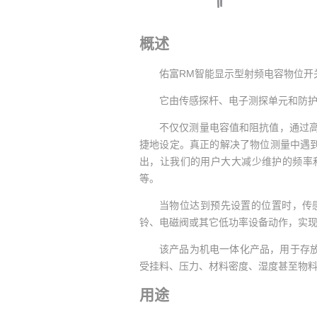
概述
佑富RM智能显示型射频电容物位开
它由传感探杆、电子测探单元和防
不仅仅测量电容值和阻抗值，通过高
捷地设定。真正的解决了物位测量中遇
出，让我们的用户大大减少维护的频率
等。
当物位达到预先设置的位置时，传
铃、电磁阀或其它低功率设备动作，实
该产品为机电一体化产品，用于存
受挂料、压力、材料密度、湿度甚至物
用途