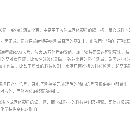
关是一款物位测量仪表，主要用于液体或固体颗粒的罐、槽、筒仓或料斗
护外壳组成，是在目前射频导纳测量原理的基础上，由我司年轻的当下物
速智能RAM芯片，放大16万倍后的数值。加上物联网级的智能算法，
到的高难度问题，比如泡沫液位测量，碳纳米管的料位测量，碳黑的料位
和工作量，比如干熄焦的料位检测，水泥厂篦冷机的料位检测，超高温
感探杆产生信号，经电子测控单元处理后的输出信号可提供继电器输出
现对液体、固体物位的报警和控制。
放液体或固体颗粒的罐、槽、筒仓或料斗的料位控制及报警。即使在极端
料化学特性变化的影响。