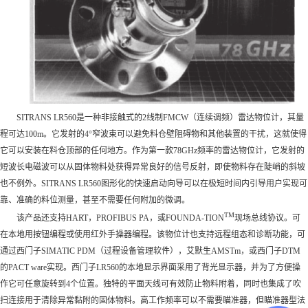
SITRANS LR560是一种非接触式的2线制FMCW（连续调频）
雷达物位计
，其量
程可达100m。它发射的4°窄波束可以避免料仓壁阻碍物和其他装置的干扰，这就使得
它可以安装在料仓顶部的任何地方。作为第一款78GHz频率的雷达物位计，它发射的
短波长电磁波可以从固体物料处获得异常良好的信号反射，即使物料存在陡峭的斜坡
也不例外。SITRANS LR560图形化的快速启动向导可以在极短时间内引导用户实现可
靠、准确的料位测量，甚至不需要任何附加的微调。
TM
该产品还支持HART，PROFIBUS PA，或FOUNDA-TION
现场总线协议。可
在本地用按钮编程或使用红外手操器编程。该物位计也支持远程组态和诊断功能，可
通过西门子SIMATIC PDM（过程设备管理软件），艾默生AMSTm，或西门子DTM
的PACT ware实现。西门子LR560的本地显示界面采用了背光显示器，并为了方便操
作它可任意旋转到4个位置。独特的平面天线可有效防止物料附着，同时也集成了吹
扫连接用于清除异常黏附的固体物料。高工作频率可以不需要瞄准器，但瞄准器型法