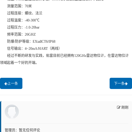
测量范围：70米
过程连接：螺纹、法兰
过程温度：-40-300℃
过程压力：-1.0-20bar
频率范围：26GHZ
防爆/防护等级：EXiallCT6/IP68
信号输出：4~20mA/HART（两线）
经过不断的研发与实践，佑富目前已经拥有120GHz雷达物位计，在雷达物位计
领域起着一个好的开端。
上一条
下一条
刚刚
管理员：暂无任何评论