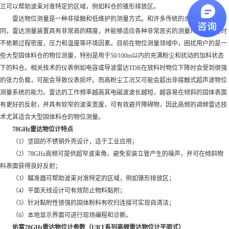
兰可以帮助波束对准特定的区域，例如料仓的锥形排放区。
雷达物位测量是一种非接触和低维护的测量方式。和许多传统的水平测量工艺不
同，雷达测量装置具有非常高的精度，并能够适应各种非常恶劣的测量环境，测量时
不依赖过程密度，压力和温度等环境因素。目前在物位测量领域中，困扰用户的是一
些大型固体料仓的物位测量，特别是用于50/100m以内的充满粉尘和扰动的加料状态
下的料仓。相关技术的仪表例如电容或导波雷达TDR在放料时物位下降时会受到很强
的张力负载，可能会导致仪表损坏。而高粉尘工况又可能会超出非接触式超声波物位
测量系统的能力。雷达的工作频率越高其电磁波波长越短，越容易在倾斜的固体表面
有更好的反射，并具有较窄的波束宽度，可有效避开障碍物，因此高频的调频雷达技
术尤其适合大型固体料仓的物位测量。
78GHz雷达物位计特点
（1）坚固的不锈钢外壳设计，适于工业应用；
（2）78GHz高频可提供超窄波束角，避免安装立管产生的噪声，并可在倾斜物
料表面获得良好反射；
（3）瞄准器可帮助波束对准特定的区域，例如锥形排放区；
（4）平面天线设计可有效防止物料黏附；
（5）针对黏附性很强的固体粉料有吹扫连接可实现自清洁；
（6）本地显示界面可进行现场编程和诊断。
佑富78GHz雷达物位计参数（URT系列高频雷达物位计平面式）