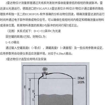
2雷达物位计测量原理通过天线系列发射并接收能量很低的极短的微波脉冲。雷
达波以光速运行，德国进口的VEGAPULS雷达液位计/料位计/物位计通过最新的微处
理技术和独一无二的ECHOFOX-软件准确的分析出物位回波，精确测量雷达波的运行
时间并通过电子部件转换成物位信号，可以确保在极短时间内稳定和精确测量出物料
或液体位置。距离物料表面的距离D与脉冲的时间行程T成正比，
（见图）关系式如下：D=C×T/2其中C为光速
因空罐的距离E已知，则物位L为：
L=E-D输出
通过输入空罐高度E（=零点），满罐高度F（=满量程）及一些应用参数来设定，
应用参数将自动使仪表适应测量环境。对应于4-20mA输出。
3雷达物位计选型应用特点及安装