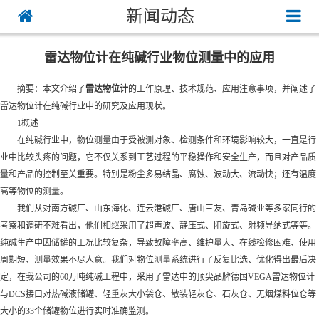
新闻动态
雷达物位计在纯碱行业物位测量中的应用
摘要：本文介绍了
雷达物位计
的工作原理、技术规范、应用注意事项，并阐述了
雷达物位计
在纯碱行业中的研究及应用现状。
1概述
在纯碱行业中，物位测量由于受被测对象、检测条件和环境影响较大，一直是行
业中比较头疼的问题，它不仅关系到工艺过程的平稳操作和安全生产，而且对产品质
量和产品的控制至关重要。特别是粉尘多易结晶、腐蚀、波动大、流动快；还有温度
高等物位的测量。
我们从对南方碱厂、山东海化、连云港碱厂、唐山三友、青岛碱业等多家同行的
考察和调研不难看出，他们相继采用了超声波、静压式、阻旋式、射频导纳式等等。
纯碱生产中因储罐的工况比较复杂，导致故障率高、维护量大、在线检修困难、使用
周期短、测量效果不尽人意。我们对物位测量系统进行了反复比选、优化得出最后决
定，在我公司的60万吨纯碱工程中，采用了雷达中的顶尖品牌德国VEGA雷达物位计
与DCS接口对热碱液储罐、轻重灰大小袋仓、散装轻灰仓、石灰仓、无烟煤料位仓等
大小的33个储罐物位进行实时准确监测。