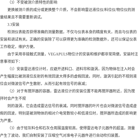
（3）不受被测介质特性的影响
更换被测介质的成分或更换整个介质，不会影响雷达液位仪/料位仪/物位仪的测
量结果且不需要重新调试。
3.3安装
检测仪表能否获得准确的测量数据，不仅与仪表本身的精度有关，而且与仪表的
安装和调试有关。正确的安装除了可以获得更为准确的检测数据外，还可以保证仪表
工作稳定，维护方便。
由于采用非接触式测量，VEGAPULS物位计的安装和维护都非常简便。安装时注
意事项如下：
（1）安装雷达液位计时，应避开进料口、进料帘和漩涡，因为物体在注入时会
产生幅度比被测液位反射的有效回波大得多的虚假回波。同时，漩涡引起的不规则液
位会对微波信号产生散射，从而引起有效信号的衰减；
（2）对于有搅拌器的容器，雷达液位计的安装位置不能再搅拌器附近，因为搅
拌时会产生不规
则的漩涡，它会造成雷达信号的衰减。同时搅拌器的叶片也会对微波信号造成虚
假的回波，特别是被测物体的相对介电常数较小和低液位时，搅拌器所造成的影响更
为严重。
（3）由于轻灰料仓和石灰仓周围温度较高，使得雷达电子元器件的超温，测量
产生了波动，我们自制安装了压缩空气对准电子元器件进行自动吹扫装置。