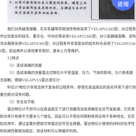
我们对热碱液储罐、石灰乳罐等带腐蚀性物体采用了VEGAPULS65型；对过程条
件比较复杂的轻灰、重灰仓、中间仓等采用VEGAPULS62型；对小容器碱液桶、滤布
洗水箱等采用VEGAPULS61型；对过程条件非常复杂的轻灰料仓采用了VEGAPULS6
6型。投运两年以来效果非常好，基本上为零维护。
3.2特点
（1）连续准确的测量
（1）连续准确的测量雷达式物位计不受温度、压力、气体的影响，与介质表面
无接触，德国VEGAPULS雷达液位计/
料位计/物位计非常适用于复杂的过程条件。即使在高温高压的恶劣环境下进行测
量也绝对没有问题。
（2）安全且节能
雷达物位计不但可以在高温高压下进行测量而且极准确安全且节省能源，它的发
射功率只有每平方厘米几个微瓦，因此可以不受任何限制将其应用于各种场合。在实
际应用中，通过金属外壁就可将雷达信号完全屏蔽。雷达物位计使用的材料的化学性
和机械性都相当稳定，而且材料可以再循环利用。