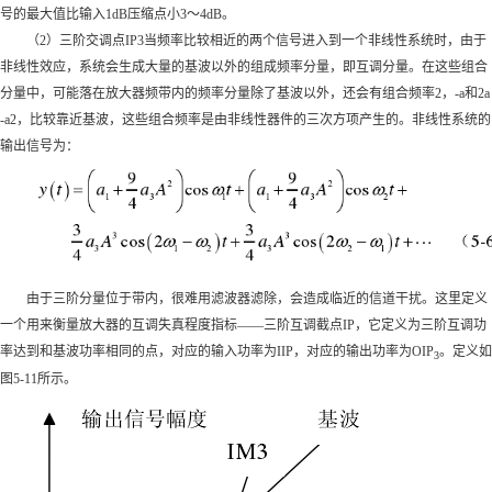
号的最大值比输入1dB压缩点小3～4dB。
（2）三阶交调点IP3当频率比较相近的两个信号进入到一个非线性系统时，由于
非线性效应，系统会生成大量的基波以外的组成频率分量，即互调分量。在这些组合
分量中，可能落在放大器频带内的频率分量除了基波以外，还会有组合频率2，-a和2a
-a2，比较靠近基波，这些组合频率是由非线性器件的三次方项产生的。非线性系统的
输出信号为：
由于三阶分量位于带内，很难用滤波器滤除，会造成临近的信道干扰。这里定义
一个用来衡量放大器的互调失真程度指标——三阶互调截点IP，它定义为三阶互调功
率达到和基波功率相同的点，对应的输入功率为IIP，对应的输出功率为OIP
。定义如
3
图5-11所示。